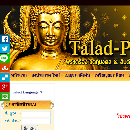
หน้าแรก
:
ลงประกาศ ใหม่
:
เบญจภาคีเด่น
:
เหรียญยอดนิยม
:
Select Language
▼
สมาชิกเข้าระบบ
ชื่อผู้ใช้
:
โปรดร
รหัสผ่าน
: