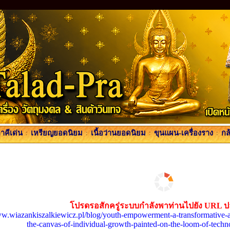
คีเด่น
:
เหรียญยอดนิยม
:
เนื้อว่านยอดนิยม
:
ขุนแผน-เครื่องราง
:
กล
โปรดรอสักครู่ระบบกำลังพาท่านไปยัง URL 
ww.wiazankiszalkiewicz.pl/blog/youth-empowerment-a-transformative-ap
the-canvas-of-individual-growth-painted-on-the-loom-of-techn