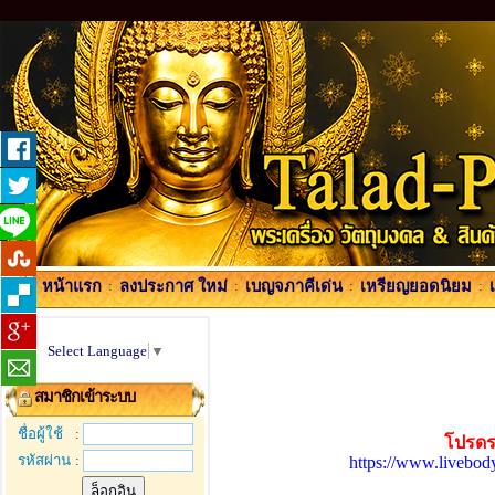
หน้าแรก
:
ลงประกาศ ใหม่
:
เบญจภาคีเด่น
:
เหรียญยอดนิยม
:
Select Language
▼
สมาชิกเข้าระบบ
ชื่อผู้ใช้
:
โปรดร
รหัสผ่าน
:
https://www.livebod