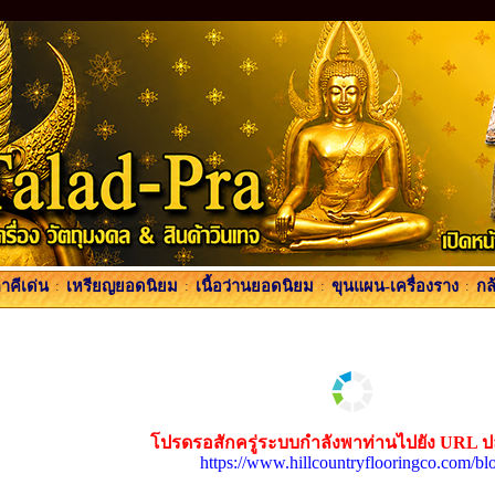
คีเด่น
:
เหรียญยอดนิยม
:
เนื้อว่านยอดนิยม
:
ขุนแผน-เครื่องราง
:
กล
โปรดรอสักครู่ระบบกำลังพาท่านไปยัง URL 
https://www.hillcountryflooringco.com/bl