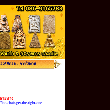
้องดิจิตอล
:
การใช้งาน
:
ปลายทาง
ice-chair-get-the-right-one