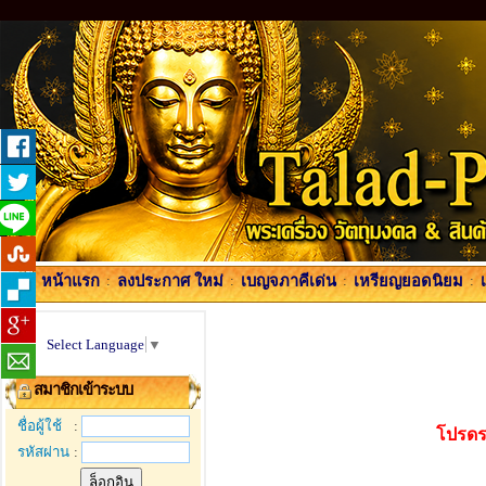
หน้าแรก
:
ลงประกาศ ใหม่
:
เบญจภาคีเด่น
:
เหรียญยอดนิยม
:
Select Language
▼
สมาชิกเข้าระบบ
ชื่อผู้ใช้
:
โปรดร
รหัสผ่าน
: