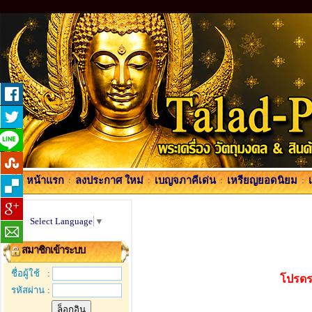
หน้าแรก
:
ลงประกาศ ใหม่
:
เบญจภาคีเด่น
:
เหรียญยอดนิยม
:
Select Language
▼
สมาชิกเข้าระบบ
ชื่อผู้ใช้
:
โปรดร
รหัสผ่าน
: