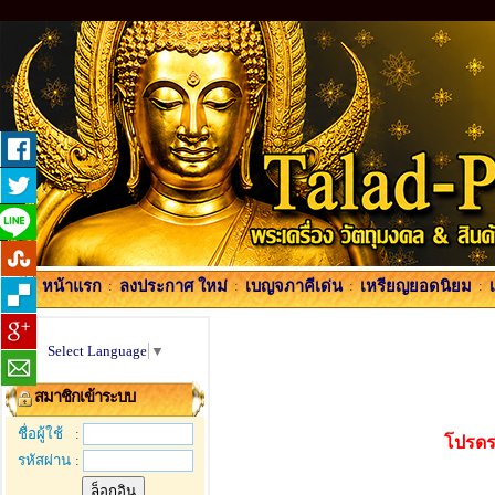
หน้าแรก
:
ลงประกาศ ใหม่
:
เบญจภาคีเด่น
:
เหรียญยอดนิยม
:
Select Language
▼
สมาชิกเข้าระบบ
ชื่อผู้ใช้
:
โปรดร
รหัสผ่าน
: