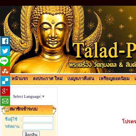
หน้าแรก
:
ลงประกาศ ใหม่
:
เบญจภาคีเด่น
:
เหรียญยอดนิยม
:
Select Language
▼
สมาชิกเข้าระบบ
ชื่อผู้ใช้
:
โปรดร
รหัสผ่าน
: